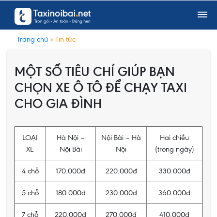
Trang chủ
» Tin tức
MỘT SỐ TIÊU CHÍ GIÚP BẠN
CHỌN XE Ô TÔ ĐỂ CHẠY TAXI
CHO GIA ĐÌNH
LOẠI
Hà Nội –
Nội Bài – Hà
Hai chiều
XE
Nội Bài
Nội
(trong ngày)
4 chỗ
170.000đ
220.000đ
330.000đ
5 chỗ
180.000đ
230.000đ
360.000đ
7 chỗ
220.000đ
270.000đ
410.000đ