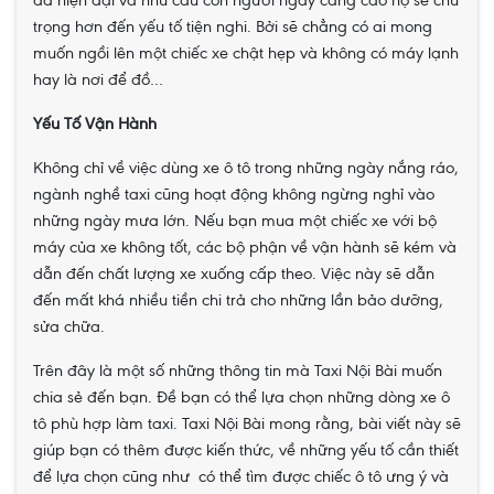
đã hiện đại và nhu cầu con người ngày càng cao họ sẽ chú
trọng hơn đến yếu tố tiện nghi. Bởi sẽ chẳng có ai mong
muốn ngồi lên một chiếc xe chật hẹp và không có máy lạnh
hay là nơi để đồ…
Yếu Tố Vận Hành
Không chỉ về việc dùng xe ô tô trong những ngày nắng ráo,
ngành nghề taxi cũng hoạt động không ngừng nghỉ vào
những ngày mưa lớn. Nếu bạn mua một chiếc xe với bộ
máy của xe không tốt, các bộ phận về vận hành sẽ kém và
dẫn đến chất lượng xe xuống cấp theo. Việc này sẽ dẫn
đến mất khá nhiều tiền chi trả cho những lần bảo dưỡng,
sửa chữa.
Trên đây là một số những thông tin mà Taxi Nội Bài muốn
chia sẻ đến bạn. Đề bạn có thể lựa chọn những dòng xe ô
tô phù hợp làm taxi. Taxi Nội Bài mong rằng, bài viết này sẽ
giúp bạn có thêm được kiến thức, về những yếu tố cần thiết
để lựa chọn cũng như có thể tìm được chiếc ô tô ưng ý và