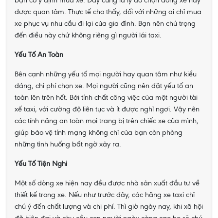
bạn có ý định mua xe. Đây cũng là lý do chọn dòng xe hay
được quan tâm. Thực tế cho thấy, đối với những ai chỉ mua
xe phục vụ nhu cầu đi lại của gia đình. Bạn nên chú trọng
đến điều này chứ không riêng gì người lái taxi.
Yếu Tố An Toàn
Bên cạnh những yếu tố mọi người hay quan tâm như kiểu
dáng, chi phí chọn xe. Mọi người cũng nên đặt yếu tố an
toàn lên trên hết. Bởi tính chất công việc của một người tài
xế taxi, với cường độ liên tục và ít được nghỉ ngơi. Vậy nên
các tính năng an toàn mọi trang bị trên chiếc xe của mình,
giúp bảo vệ tính mạng không chỉ của bạn còn phòng
những tình huống bất ngờ xảy ra.
Yếu Tố Tiện Nghi
Một số dòng xe hiện nay đều được nhà sản xuất đầu tư về
thiết kế trong xe. Nếu như trước đây, các hãng xe taxi chỉ
chú ý đến chất lượng và chi phí. Thì giờ ngày nay, khi xã hội