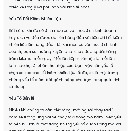
cần tính toán cẩn thận khả năng chi trả để mua được một
chiếc xe ưng ý và phù hợp với kinh tế nhất.
Yếu Tố Tiết Kiệm Nhiên Liệu
Bất cứ ai khi đó có định mua xe với mục đích kinh doanh
hay dịch vụ đều được ưu tiên hàng đầu với tiêu chí tiết kiệm
nhiên liệu lên hàng đầu. Bởi khi mua xe với mục đích kinh
doanh, bạn sẽ thường xuyên phải chạy đường dài hàng
trăm kilomet mỗi ngày. Mỗi lần tiếp nhiên liệu là mỗi lần
làm hao hụt đi phần thu nhập của bạn. Vậy nên yếu tố
chọn xe sao cho tiết kiệm nhiên liệu tối đa, sẽ là một trong
những yếu tố giảm bớt gánh nặng cho bạn trong quá trình
sử dụng.
Yếu Tố Bền Bỉ
Nhiều khi chúng ta cần biết rằng, một người chạy taxi 1
năm sẽ tương ứng với xe chạy taxi trong 5-6 năm. Nên yếu
tố bền bỉ luôn là một trong những yếu tố quan trọng mà khi