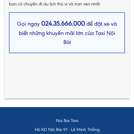
bạn có chuyến đi du lịch thú vị và trọn vẹn nhất.
024.35.666.000
Gọi ngay
để đặt xe và
biết những khuyến mãi lớn của Taxi Nội
Bài
Noi Bai Taxi
Hộ KD Nội Bài 91 - Lê Minh Thắng