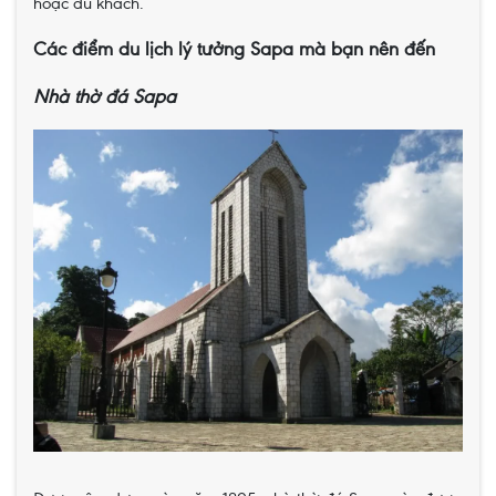
hoặc du khách.
Các điểm du lịch lý tưởng Sapa mà bạn nên đến
Nhà thờ đá Sapa