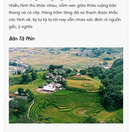
nhiều hình thù khác nhau, nằm xen giữa thửa ruộng bậc
thang và cỏ cây. Hàng trăm tảng đá sa thạch được khắc
các hình vẽ, ký tự kỳ lạ tới nay vẫn chưa xác định rõ nguồn
gốc, ý nghĩa.
Bản Tả Phìn