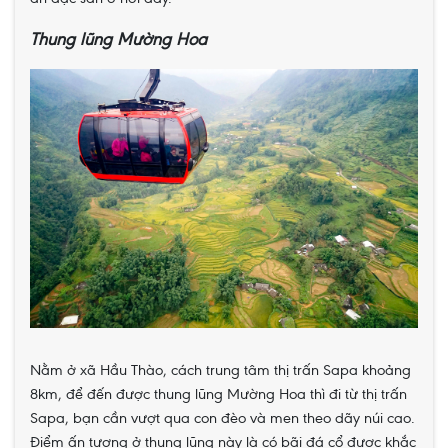
Thung lũng Mường Hoa
Nằm ở xã Hầu Thào, cách trung tâm thị trấn Sapa khoảng
8km, để đến được thung lũng Mường Hoa thì đi từ thị trấn
Sapa, bạn cần vượt qua con đèo và men theo dãy núi cao.
Điểm ấn tượng ở thung lũng này là có bãi đá cổ được khắc