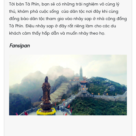
Tới bản Tả Phìn, bạn sẽ có những trải nghiệm vô cùng lý
thú, khám phá cuộc sống của dân tộc nơi đây khi cùng
đồng bào dân tộc tham gia vào nhảy sạp ở nhà cộng đồng
Tả Phìn. Điệu nhảy sạp ở đây rất riêng làm cho các du
khách cảm thấy hấp dẫn và muốn nhảy theo họ.
Fansipan